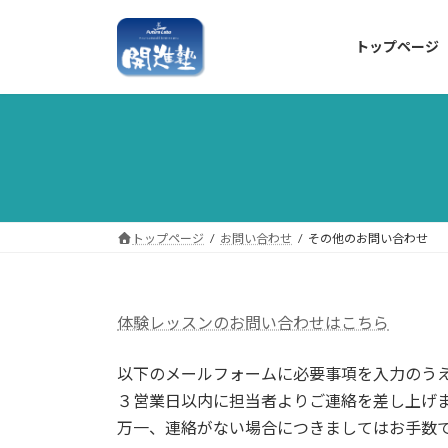
コ
ナ
ン
ビ
トップページ
テ
ゲ
ン
ー
ツ
シ
へ
ョ
ス
ン
キ
に
ッ
移
プ
動
トップページ
お問い合わせ
その他のお問い合わせ
体験レッスンのお問い合わせはこちら
以下のメールフォームに必要事項を入力のう
３営業日以内に担当者よりご連絡を差し上げ
万一、連絡がない場合につきましてはお手数